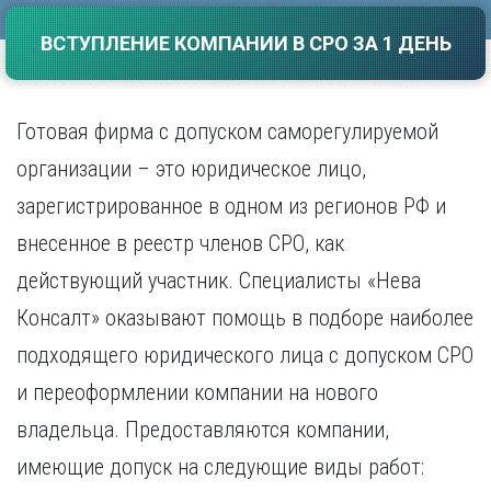
Саратов
Волгоград
ВСТУПЛЕНИЕ КОМПАНИИ В СРО ЗА 1 ДЕНЬ
Севастополь
Воронеж
Симферополь
Е
Смоленск
Екатеринбург
Сочи
Готовая фирма с допуском саморегулируемой
Ставрополь
И
организации – это юридическое лицо,
Т
Иваново
зарегистрированное в одном из регионов РФ и
Ижевск
Тамбов
внесенное в реестр членов СРО, как
Иркутск
Тверь
Тольятти
действующий участник. Специалисты «Нева
К
Томск
Консалт» оказывают помощь в подборе наиболее
Казань
Тула
Калининград
подходящего юридического лица с допуском СРО
Тюмень
Калуга
и переоформлении компании на нового
У
Кемерово
Киров
Улан-Удэ
владельца. Предоставляются компании,
Краснодар
Ульяновск
имеющие допуск на следующие виды работ:
Красноярск
Уфа