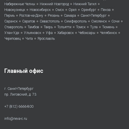
•
•
•
Набережные Челны
Нижний Новгород
Нижний Тагил
•
•
•
•
•
•
Новокузнецк
Новосибирск
Омск
Орел
Оренбург
Пенза
•
•
•
•
•
Пермь
Ростов-на-Дону
Рязань
Самара
Санкт-Петербург
•
•
•
•
•
•
Саранск
Саратов
Севастополь
Симферополь
Смоленск
Сочи
•
•
•
•
•
•
•
Ставрополь
Тамбов
Тверь
Тольятти
Томск
Тула
Тюмень
•
•
•
•
•
•
Улан-Удэ
Ульяновск
Уфа
Хабаровск
Чебоксары
Челябинск
•
•
Череповец
Чита
Ярославль
Главный офис
г. Санкт-Петербург
пр. Лиговский, д. 73
+7 (812) 6666-800
info@neva-c.ru