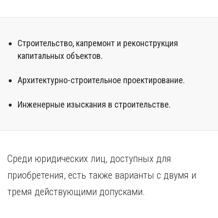
Курган
Х
Курск
Хабаровск
Л
Ч
Строительство, капремонт и реконструкция
Липецк
капитальных объектов.
Чебоксары
М
Челябинск
Архитектурно-строительное проектирование.
Магнитогорск
Череповец
Махачкала
Чита
Мурманск
Инженерные изыскания в строительстве.
Я
Н
Ярославль
Набережные Челны
Нижний Новгород
Среди юридических лиц, доступных для
Нижний Тагил
Новокузнецк
приобретения, есть также варианты с двумя и
Новосибирск
тремя действующими допусками.