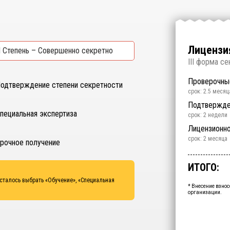
Лицензия
I Степень – Совершенно секретно
I
II форма се
Проверочны
одтверждение степени секретности
срок: 2.5 месяц
Подтвержде
пециальная экспертиза
срок: 2 недели
Обучение
Специальная
Лицензионн
срок: 2 недели
срок: 2 недели
срок: 2 месяца
рочное получение
Срочное пол
ИТОГО:
Промежуто
осталось выбрать
«Обучение», «Специальная
Ваша персо
* Внесение взнос
организации.