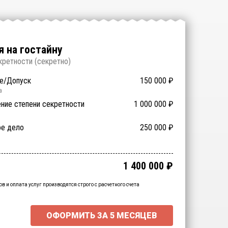
 на гостайну
кретности (
секретно
)
е/Допуск
150 000
₽
а
ние степени секретности
1 000 000
₽
 экспертиза
ое дело
200 000
250 000
60 000
₽
₽
₽
учение
700 000
₽
1 400 000
₽
чный итог:
15000
₽
нальна скидка
-
15000
₽
ов и оплата услуг производятся строго с расчетного счета
ОФОРМИТЬ ЗА
5 МЕСЯЦЕВ