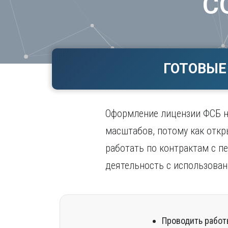
С
Волгогр
Вороне
Е
Екатери
ГОТОВЫЕ
И
Иванов
Ижевск
Оформление лицензии ФСБ на
Иркутск
масштабов, потому как откр
работать по контрактам с п
деятельность с использова
Проводить работ