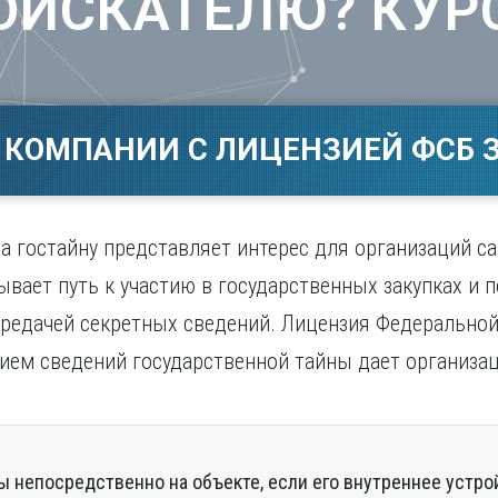
ОИСКАТЕЛЮ? КУР
Магнитогорск
Сарато
ад
Махачкала
Севаст
ж
Мурманск
Симфер
Н
Смолен
нбург
Набережные Челны
Сочи
 КОМПАНИИ С ЛИЦЕНЗИЕЙ ФСБ З
Нижний Новгород
Ставро
Нижний Тагил
о
Новокузнецк
Новосибирск
 гостайну представляет интерес для организаций с
ывает путь к участию в государственных закупках и 
ередачей секретных сведений. Лицензия Федерально
нием сведений государственной тайны дает организа
ы непосредственно на объекте, если его внутреннее устро