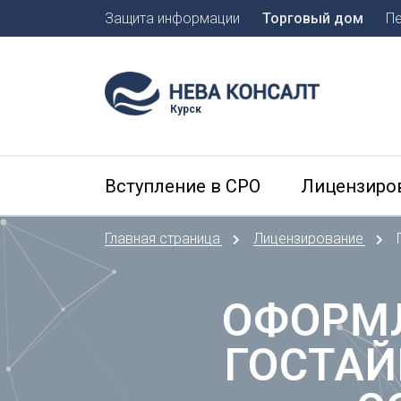
Защита информации
Торговый дом
П
Москва
Санкт-П
Курск
А
Арханге
Вступление в СРО
Лицензиро
Астраха
Б
Главная страница
Лицензирование
Барнаул
Белгоро
Брянск
ОФОРМЛ
В
ГОСТАЙ
Владиво
Владика
Владим