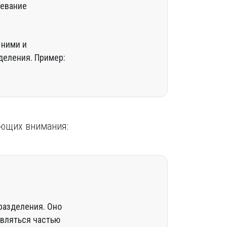
жевание
 ними и
деления. Пример:
ающих внимания:
разделения. Оно
являться частью