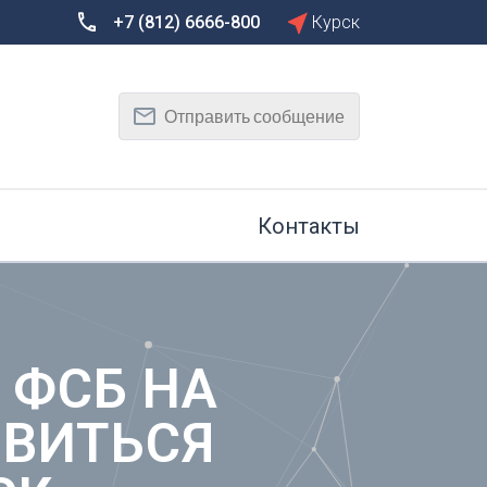
+7 (812) 6666-800
Курск
Сбросить
Т
Отправить сообщение
Тамбов
Тверь
рг
Тольятти
Томск
Контакты
Тула
Тюмень
У
Улан-Удэ
на-Дону
Ульяновск
 ФСБ НА
Уфа
ОВИТЬСЯ
Х
Хабаровск
к