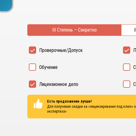
III Степень – Секретно
I
Проверочные/Допуск
П
Обучение
С
Лицензионное дело
С
Есть предложение лучше!
Для получения скидки на «лицензирование под ключ» 
экспертиза»
.