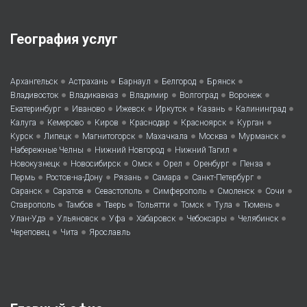
География услуг
•
•
•
•
•
Архангельск
Астрахань
Барнаул
Белгород
Брянск
•
•
•
•
•
Владивосток
Владикавказ
Владимир
Волгоград
Воронеж
•
•
•
•
•
•
Екатеринбург
Иваново
Ижевск
Иркутск
Казань
Калининград
•
•
•
•
•
•
Калуга
Кемерово
Киров
Краснодар
Красноярск
Курган
•
•
•
•
•
•
Курск
Липецк
Магнитогорск
Махачкала
Москва
Мурманск
•
•
•
Набережные Челны
Нижний Новгород
Нижний Тагил
•
•
•
•
•
•
Новокузнецк
Новосибирск
Омск
Орел
Оренбург
Пенза
•
•
•
•
•
Пермь
Ростов-на-Дону
Рязань
Самара
Санкт-Петербург
•
•
•
•
•
•
Саранск
Саратов
Севастополь
Симферополь
Смоленск
Сочи
•
•
•
•
•
•
•
Ставрополь
Тамбов
Тверь
Тольятти
Томск
Тула
Тюмень
•
•
•
•
•
•
Улан-Удэ
Ульяновск
Уфа
Хабаровск
Чебоксары
Челябинск
•
•
Череповец
Чита
Ярославль