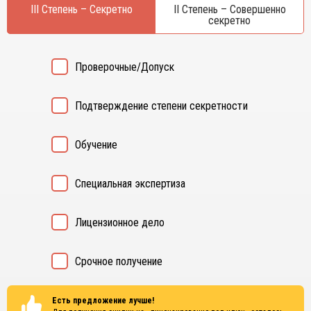
Курган
III Степень – Секретно
II Степень – Совершенно
Х
секретно
Курск
Хабаровск
Л
Ч
Проверочные/Допуск
Липецк
Чебоксары
М
Челябинск
Подтверждение степени секретности
Магнитогорск
Череповец
Махачкала
Чита
Обучение
Мурманск
Я
Н
Ярославль
Специальная экспертиза
Набережные Челны
Нижний Новгород
Лицензионное дело
Нижний Тагил
Новокузнецк
Новосибирск
Срочное получение
Есть предложение лучше!