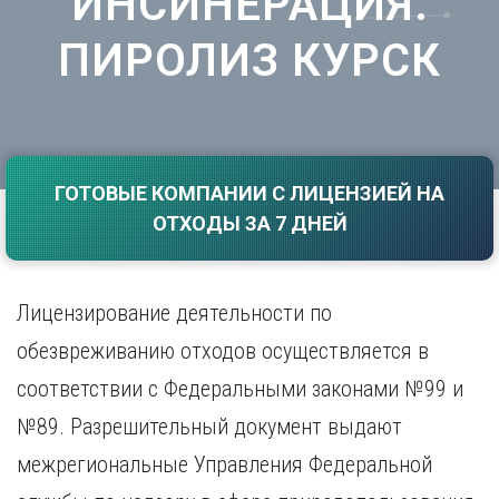
ИНСИНЕРАЦИЯ.
Саратов
Волгоград
ПИРОЛИЗ КУРСК
Севастополь
Воронеж
Симферополь
Е
Смоленск
Екатеринбург
Сочи
Ставрополь
И
Т
ГОТОВЫЕ КОМПАНИИ С ЛИЦЕНЗИЕЙ НА
Иваново
ОТХОДЫ ЗА 7 ДНЕЙ
Ижевск
Тамбов
Иркутск
Тверь
Тольятти
К
Томск
Лицензирование деятельности по
Казань
Тула
обезвреживанию отходов осуществляется в
Калининград
Тюмень
Калуга
соответствии с Федеральными законами №99 и
У
Кемерово
№89. Разрешительный документ выдают
Киров
Улан-Удэ
Краснодар
Ульяновск
межрегиональные Управления Федеральной
Красноярск
Уфа