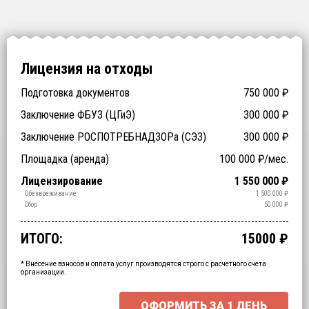
Лицензия на отходы
Подготовка документов
750 000
₽
Заключение ФБУЗ (ЦГиЭ)
300 000
₽
Заключение РОСПОТРЕБНАДЗОРа (СЭЗ)
300 000
₽
Технические специалисты (обучение)
Отходы > 200
Спецтехника (аренда)
Оборудование (аренда)
Площадка (аренда)
100 000
₽/мес.
₽
₽
₽
₽
Срочное получение
1-4 классы отходов
Лицензирование
1 550 000
₽
₽
₽
Транспортирование
Обработка
Утилизация
Обезвреживание
1 500 000
₽
₽
₽
₽
Размещение
Сбор
50 000
₽
₽
ИТОГО:
15000
₽
Промежуточный итог:
15000
₽
Ваша персональна скидка
-
15000
₽
* Внесение взносов и оплата услуг производятся строго с расчетного счета
организации.
ОФОРМИТЬ ЗА
1 ДЕНЬ