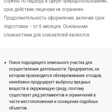
службы по надзору в сфере природопользования,
Курган
Х
Курск
срок действия лицензии не ограничен.
Хабаровск
Л
Продолжительность оформления, включая срок
Ч
Липецк
подготовки – от 6 месяцев. Основными
Чебоксары
М
сложностями для соискателей являются:
Челябинск
Магнитогорск
Череповец
Махачкала
Чита
Мурманск
Я
Н
Поиск подходящего земельного участка для
Ярославль
осуществления деятельности. Предприятие, на
Набережные Челны
котором производится обезвреживание отходов,
Нижний Новгород
Нижний Тагил
неизбежно продуцирует выбросы вредных
Новокузнецк
веществ в окружающую среду, поэтому
Новосибирск
существует ряд регламентов и ограничений в
части местоположения и оснащения подобных
объектов.