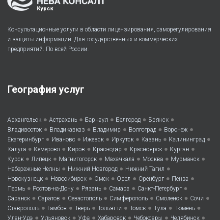
Курск
Консультационные услуги в области лицензирования, саморегулирования
и защиты информации. Для государственных и коммерческих
предприятий. По всей России.
География услуг
•
•
•
•
•
Архангельск
Астрахань
Барнаул
Белгород
Брянск
•
•
•
•
•
Владивосток
Владикавказ
Владимир
Волгоград
Воронеж
•
•
•
•
•
•
Екатеринбург
Иваново
Ижевск
Иркутск
Казань
Калининград
•
•
•
•
•
•
Калуга
Кемерово
Киров
Краснодар
Красноярск
Курган
•
•
•
•
•
•
Курск
Липецк
Магнитогорск
Махачкала
Москва
Мурманск
•
•
•
Набережные Челны
Нижний Новгород
Нижний Тагил
•
•
•
•
•
•
Новокузнецк
Новосибирск
Омск
Орел
Оренбург
Пенза
•
•
•
•
•
Пермь
Ростов-на-Дону
Рязань
Самара
Санкт-Петербург
•
•
•
•
•
•
Саранск
Саратов
Севастополь
Симферополь
Смоленск
Сочи
•
•
•
•
•
•
•
Ставрополь
Тамбов
Тверь
Тольятти
Томск
Тула
Тюмень
•
•
•
•
•
•
Улан-Удэ
Ульяновск
Уфа
Хабаровск
Чебоксары
Челябинск