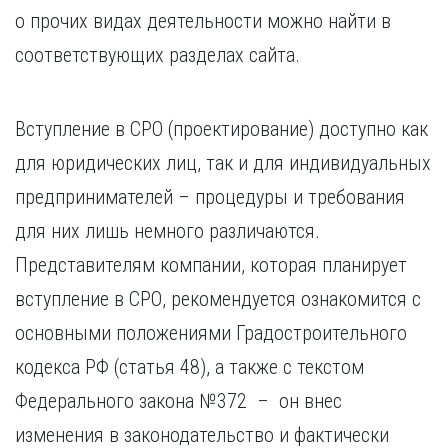
Курган
о прочих видах деятельности можно найти в
Х
Курск
соответствующих разделах сайта.
Хабаровск
Л
Ч
Липецк
Чебоксары
Вступление в СРО (проектирование) доступно как
М
Челябинск
для юридических лиц, так и для индивидуальных
Магнитогорск
Череповец
Махачкала
Чита
предпринимателей – процедуры и требования
Мурманск
Я
для них лишь немного различаются.
Н
Ярославль
Представителям компании, которая планирует
Набережные Челны
вступление в СРО, рекомендуется ознакомится с
Нижний Новгород
Нижний Тагил
основными положениями Градостроительного
Новокузнецк
кодекса РФ (статья 48), а также с текстом
Новосибирск
Федерального закона №372 – он внес
изменения в законодательство и фактически