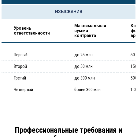
ИЗЫСКАНИЯ
Максимальная
Ко
Уровень
сумма
фо
ответственности
контракта
вр
Первый
до 25 млн
50 
Второй
до 50 млн
150
Третий
до 300 млн
500
Четвертый
более 300 млн
1 0
Профессиональные требования и