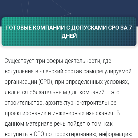
Саратов
Волгоград
Севастополь
Воронеж
Симферополь
Е
ГОТОВЫЕ КОМПАНИИ С ДОПУСКАМИ СРО ЗА 7
Смоленск
Екатеринбург
Сочи
ДНЕЙ
Ставрополь
И
Т
Иваново
Существует три сферы деятельности, где
Ижевск
Тамбов
Иркутск
Тверь
вступление в членский состав саморегулируемой
Тольятти
К
организации (СРО), при определенных условиях,
Томск
Казань
является обязательным для компаний – это
Тула
Калининград
Тюмень
строительство, архитектурно-строительное
Калуга
У
Кемерово
проектирование и инженерные изыскания. В
Киров
Улан-Удэ
данном материале речь пойдет о том, как
Краснодар
Ульяновск
вступить в СРО по проектированию; информацию
Красноярск
Уфа