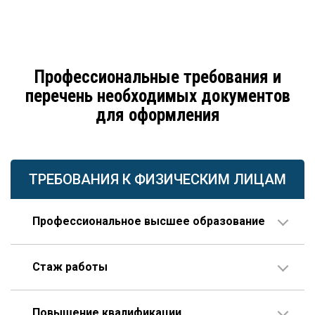
Профессиональные требования и
перечень необходимых документов
для оформления
ТРЕБОВАНИЯ К ФИЗИЧЕСКИМ ЛИЦАМ
Профессиональное высшее образование
По направлению строительства, изысканий или
Стаж работы
проектирования.
В организации соответствующего профиля – 10 лет
Повышение квалификации
или больше, 3 года из которых – на руководящей