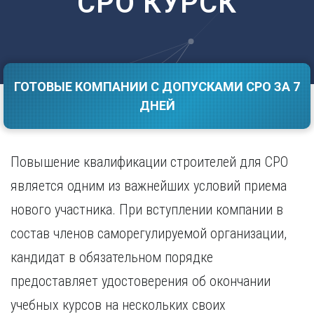
СРО КУРСК
Саратов
Волгоград
Севастополь
Воронеж
Симферополь
Е
Смоленск
Екатеринбург
Сочи
ГОТОВЫЕ КОМПАНИИ С ДОПУСКАМИ СРО ЗА 7
Ставрополь
И
ДНЕЙ
Т
Иваново
Ижевск
Тамбов
Иркутск
Тверь
Повышение квалификации строителей для СРО
Тольятти
К
является одним из важнейших условий приема
Томск
Казань
нового участника. При вступлении компании в
Тула
Калининград
Тюмень
состав членов саморегулируемой организации,
Калуга
У
Кемерово
кандидат в обязательном порядке
Киров
Улан-Удэ
предоставляет удостоверения об окончании
Краснодар
Ульяновск
учебных курсов на нескольких своих
Красноярск
Уфа