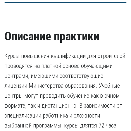
Справка об отсутствии судимости и уголовного
Должностная инструкция по месту текущего
достаточно заверенной копии диплома. В остальных
Согласие на обработку персональных данных
преследования. Ранее судимые кандидаты
трудоустройства.
случаях дополнительно предоставляется копия
предоставляют документ, подтверждающий исполнение
свидетельства о признании иностранного образования.
наказания.
Разрешение на работу (если кандидат –
Удостоверение о повышении квалификации.
иностранный гражданин).
Удостоверение, подтверждающее факт повышения
Описание практики
квалификации в течение последних пяти лет. В случае,
если повышение квалификации проходило за пределами
России, требуется копия свидетельства о признании
иностранного образования.
Курсы повышения квалификации для строителей
проводятся на платной основе обучающими
центрами, имеющими соответствующие
лицензии Министерства образования. Учебные
центры могут проводить обучение как в очном
формате, так и дистанционно. В зависимости от
специализации работника и сложности
выбранной программы, курсы длятся 72 часа