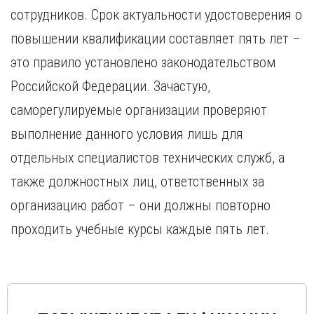
Курган
сотрудников. Срок актуальности удостоверения о
Х
Курск
повышении квалификации составляет пять лет –
Хабаровск
Л
это правило установлено законодательством
Ч
Липецк
Чебоксары
Российской Федерации. Зачастую,
М
Челябинск
саморегулируемые организации проверяют
Магнитогорск
Череповец
Махачкала
выполнение данного условия лишь для
Чита
Мурманск
отдельных специалистов технических служб, а
Я
Н
Ярославль
также должностных лиц, ответственных за
Набережные Челны
организацию работ – они должны повторно
Нижний Новгород
проходить учебные курсы каждые пять лет.
Нижний Тагил
Новокузнецк
Новосибирск