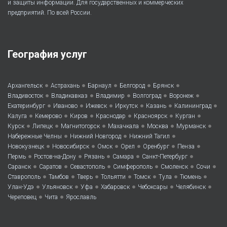
и защиты информации. Для государственных и коммерческих
предприятий. По всей России.
География услуг
•
•
•
•
•
Архангельск
Астрахань
Барнаул
Белгород
Брянск
•
•
•
•
•
Владивосток
Владикавказ
Владимир
Волгоград
Воронеж
•
•
•
•
•
•
Екатеринбург
Иваново
Ижевск
Иркутск
Казань
Калининград
•
•
•
•
•
•
Калуга
Кемерово
Киров
Краснодар
Красноярск
Курган
•
•
•
•
•
•
Курск
Липецк
Магнитогорск
Махачкала
Москва
Мурманск
•
•
•
Набережные Челны
Нижний Новгород
Нижний Тагил
•
•
•
•
•
•
Новокузнецк
Новосибирск
Омск
Орел
Оренбург
Пенза
•
•
•
•
•
Пермь
Ростов-на-Дону
Рязань
Самара
Санкт-Петербург
•
•
•
•
•
•
Саранск
Саратов
Севастополь
Симферополь
Смоленск
Сочи
•
•
•
•
•
•
•
Ставрополь
Тамбов
Тверь
Тольятти
Томск
Тула
Тюмень
•
•
•
•
•
•
Улан-Удэ
Ульяновск
Уфа
Хабаровск
Чебоксары
Челябинск
•
•
Череповец
Чита
Ярославль