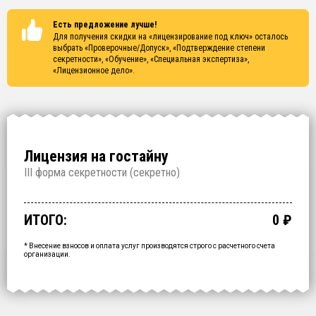
Есть предложение лучше!
Для получения скидки на «лицензирование под ключ» осталось
выбрать
«Проверочные/Допуск», «Подтверждение степени
секретности», «Обучение», «Специальная экспертиза»,
«Лицензионное дело»
.
Лицензия на гостайну
I
II форма секретности (
секретно
)
Проверочные/Допуск
Подтверждение степени секретности
Обучение
Специальная экспертиза
Лицензионное дело
Срочное получение
1 000 000
150 000
200 000
250 000
700 000
60 000
₽
₽
₽
₽
₽
₽
срок: 2.5 месяца
срок: 2 недели
срок: 2 недели
срок: 2 недели
срок: 2 месяца
ИТОГО:
0
₽
Промежуточный итог:
15000
₽
Ваша персональна скидка
-
15000
₽
* Внесение взносов и оплата услуг производятся строго с расчетного счета
организации.
ОФОРМИТЬ ЗА
1 ДЕНЬ