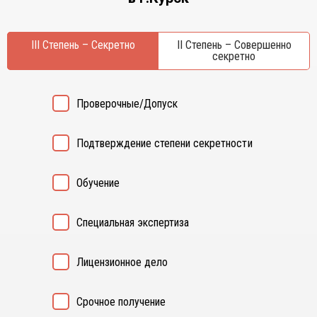
Курган
Х
Курск
Хабаровск
III Степень – Секретно
II Степень – Совершенно
Л
секретно
Ч
Липецк
Чебоксары
М
Челябинск
Проверочные/Допуск
Магнитогорск
Череповец
Махачкала
Чита
Подтверждение степени секретности
Мурманск
Я
Н
Ярославль
Обучение
Набережные Челны
Нижний Новгород
Специальная экспертиза
Нижний Тагил
Новокузнецк
Лицензионное дело
Новосибирск
Срочное получение