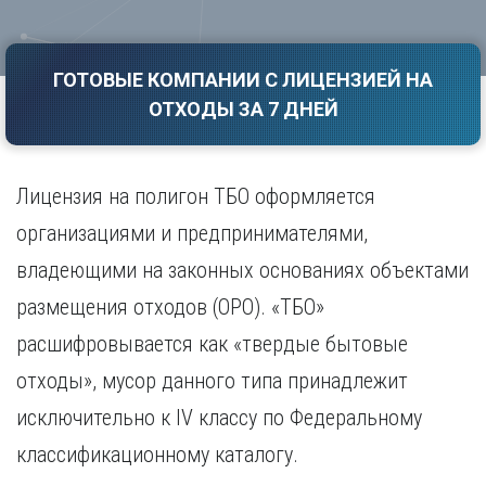
Саратов
Волгоград
Севастополь
Воронеж
Симферополь
ГОТОВЫЕ КОМПАНИИ С ЛИЦЕНЗИЕЙ НА
Е
Смоленск
ОТХОДЫ ЗА 7 ДНЕЙ
Екатеринбург
Сочи
Ставрополь
И
Т
Иваново
Лицензия на полигон ТБО оформляется
Ижевск
Тамбов
организациями и предпринимателями,
Иркутск
Тверь
владеющими на законных основаниях объектами
Тольятти
К
Томск
размещения отходов (ОРО). «ТБО»
Казань
Тула
Калининград
расшифровывается как «твердые бытовые
Тюмень
Калуга
отходы», мусор данного типа принадлежит
У
Кемерово
исключительно к IV классу по Федеральному
Киров
Улан-Удэ
Краснодар
Ульяновск
классификационному каталогу.
Красноярск
Уфа