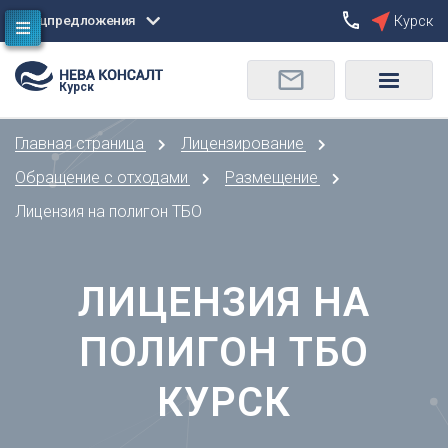
Спецпредложения
Курск
Сбросить
Курск
О
Москва
Санкт-Петербург
Омск
Главная страница
Лицензирование
Орел
А
Оренбург
Обращение с отходами
Размещение
Архангельск
П
Лицензия на полигон ТБО
Астрахань
Пенза
Б
Пермь
Барнаул
ЛИЦЕНЗИЯ НА
Р
Белгород
Ростов-на-Дону
Брянск
ПОЛИГОН ТБО
Рязань
В
С
КУРСК
Владивосток
Самара
Владикавказ
Саранск
Владимир