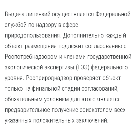
Курган
Х
Курск
Выдача лицензий осуществляется Федеральной
Хабаровск
Л
службой по надзору в сфере
Ч
Липецк
природопользования. Дополнительно каждый
Чебоксары
М
Челябинск
объект размещения подлежит согласованию с
Магнитогорск
Череповец
Роспотребнадзором и членами государственной
Махачкала
Чита
Мурманск
экологической экспертизы (ГЭЭ) федерального
Я
Н
уровня. Росприроднадзор проверяет объект
Ярославль
Набережные Челны
только на финальной стадии согласований,
Нижний Новгород
обязательным условием для этого является
Нижний Тагил
предварительное получение соискателем всех
Новокузнецк
Новосибирск
указанных положительных заключений.