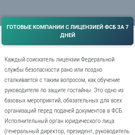
Саратов
Волгоград
Севастополь
Воронеж
Симферополь
Е
ГОТОВЫЕ КОМПАНИИ С ЛИЦЕНЗИЕЙ ФСБ ЗА 7
Смоленск
Екатеринбург
Сочи
ДНЕЙ
Ставрополь
И
Т
Иваново
Каждый соискатель лицензии Федеральной
Ижевск
Тамбов
Иркутск
Тверь
службы безопасности рано или поздно
Тольятти
К
сталкивается с таким вопросом, как обучение
Томск
Казань
руководителя по защите гостайны. Это одно из
Тула
Калининград
Тюмень
базовых мероприятий, обязательных для всех
Калуга
У
Кемерово
организаций перед подачей документов в ФСБ.
Киров
Улан-Удэ
Исполнительный орган юридического лица
Краснодар
Ульяновск
(генеральный директор, президент, руководитель
Красноярск
Уфа