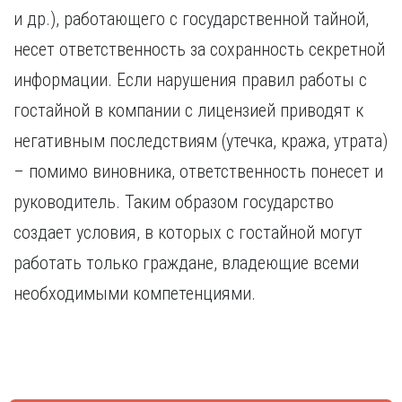
Курган
и др.), работающего с государственной тайной,
Х
Курск
несет ответственность за сохранность секретной
Хабаровск
Л
информации. Если нарушения правил работы с
Ч
Липецк
Чебоксары
гостайной в компании с лицензией приводят к
М
Челябинск
негативным последствиям (утечка, кража, утрата)
Магнитогорск
Череповец
Махачкала
– помимо виновника, ответственность понесет и
Чита
Мурманск
руководитель. Таким образом государство
Я
Н
Ярославль
создает условия, в которых с гостайной могут
Набережные Челны
работать только граждане, владеющие всеми
Нижний Новгород
необходимыми компетенциями.
Нижний Тагил
Новокузнецк
Новосибирск