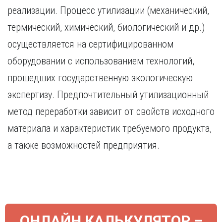
Курган
реализации. Процесс утилизации (механический,
Х
Курск
термический, химический, биологический и др.)
Хабаровск
Л
осуществляется на сертифицированном
Ч
Липецк
Чебоксары
оборудовании с использованием технологий,
М
Челябинск
прошедших государственную экологическую
Магнитогорск
Череповец
Махачкала
экспертизу. Предпочтительный утилизационный
Чита
Мурманск
метод переработки зависит от свойств исходного
Я
Н
Ярославль
материала и характеристик требуемого продукта,
Набережные Челны
а также возможностей предприятия.
Нижний Новгород
Нижний Тагил
Новокузнецк
Новосибирск
ОНЛАЙН КАЛЬКУЛЯТОР –