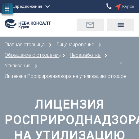
Спецпредложения
Курск
Сбросить
Курск
О
Москва
Санкт-Петербург
Омск
Главная страница
Лицензирование
Орел
А
Оренбург
Обращение с отходами
Переработка
Архангельск
П
Утилизация
Астрахань
Пенза
Лицензия Росприроднадзора на утилизацию отходов
Б
Пермь
Барнаул
Р
Белгород
ЛИЦЕНЗИЯ
Ростов-на-Дону
Брянск
Рязань
В
РОСПРИРОДНАДЗОР
С
Владивосток
Самара
НА УТИЛИЗАЦИЮ
Владикавказ
Саранск
Владимир