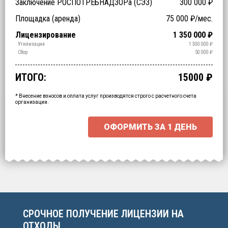
Заключение РОСПОТРЕБНАДЗОРа (СЭЗ)
300 000
₽
Технические специалисты (обучение)
Отходы > 200
Спецтехника (аренда)
Оборудование (аренда)
Площадка (аренда)
75 000
₽/мес.
₽
₽
₽
₽
Срочное получение
1-4 классы отходов
Лицензирование
1 350 000
₽
₽
₽
Транспортирование
Обработка
Утилизация
1 300 000
₽
₽
₽
Обезвреживание
Размещение
Сбор
50 000
₽
₽
₽
ИТОГО:
15000
₽
Промежуточный итог:
15000
₽
Ваша персональна скидка
-
15000
₽
* Внесение взносов и оплата услуг производятся строго с расчетного счета
организации.
ОФОРМИТЬ ЗА
1 ДЕНЬ
Выберите интересующие вас пункты
для начала расчёта.
СРОЧНОЕ ПОЛУЧЕНИЕ ЛИЦЕНЗИИ НА
ОТХОДЫ