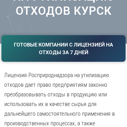
Саратов
Волгоград
ОТХОДОВ КУРСК
Севастополь
Воронеж
Симферополь
Е
Смоленск
Екатеринбург
Сочи
Ставрополь
И
ГОТОВЫЕ КОМПАНИИ С ЛИЦЕНЗИЕЙ НА
Т
Иваново
ОТХОДЫ ЗА 7 ДНЕЙ
Ижевск
Тамбов
Иркутск
Тверь
Тольятти
К
Лицензия Росприроднадзора на утилизацию
Томск
Казань
отходов дает право предприятиям законно
Тула
Калининград
Тюмень
преобразовывать отходы в продукцию или
Калуга
У
Кемерово
использовать их в качестве сырья для
Киров
Улан-Удэ
дальнейшего самостоятельного применения в
Краснодар
Ульяновск
производственных процессах, а также
Красноярск
Уфа