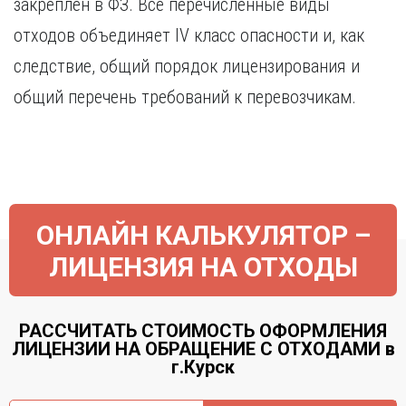
закреплен в ФЗ. Все перечисленные виды
Курган
Х
Курск
отходов объединяет IV класс опасности и, как
Хабаровск
Л
следствие, общий порядок лицензирования и
Ч
Липецк
общий перечень требований к перевозчикам.
Чебоксары
М
Челябинск
Магнитогорск
Череповец
Махачкала
Чита
Мурманск
Я
Н
ОНЛАЙН КАЛЬКУЛЯТОР –
Ярославль
Набережные Челны
ЛИЦЕНЗИЯ НА ОТХОДЫ
Нижний Новгород
Нижний Тагил
Новокузнецк
РАССЧИТАТЬ СТОИМОСТЬ ОФОРМЛЕНИЯ
Новосибирск
ЛИЦЕНЗИИ НА ОБРАЩЕНИЕ С ОТХОДАМИ в
г.Курск