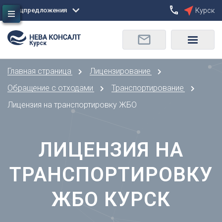
Спецпредложения
Курск
Сбросить
Курск
О
Москва
Санкт-Петербург
Омск
Главная страница
Лицензирование
Орел
А
Оренбург
Обращение с отходами
Транспортирование
Архангельск
П
Лицензия на транспортировку ЖБО
Астрахань
Пенза
Б
Пермь
Барнаул
ЛИЦЕНЗИЯ НА
Р
Белгород
Ростов-на-Дону
Брянск
ТРАНСПОРТИРОВКУ
Рязань
В
С
ЖБО КУРСК
Владивосток
Самара
Владикавказ
Саранск
Владимир