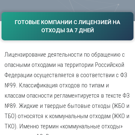
Саратов
Волгоград
Севастополь
Воронеж
Симферополь
ГОТОВЫЕ КОМПАНИИ С ЛИЦЕНЗИЕЙ НА
Е
Смоленск
ОТХОДЫ ЗА 7 ДНЕЙ
Екатеринбург
Сочи
Ставрополь
И
Т
Иваново
Лицензирование деятельности по обращению с
Ижевск
Тамбов
опасными отходами на территории Российской
Иркутск
Тверь
Федерации осуществляется в соответствии с ФЗ
Тольятти
К
Томск
№99. Классификация отходов по типам и
Казань
Тула
Калининград
классам опасности регламентируется в тексте ФЗ
Тюмень
Калуга
№89. Жидкие и твердые бытовые отходы (ЖБО и
У
Кемерово
ТБО) относятся к коммунальным отходам (ЖКО и
Киров
Улан-Удэ
Краснодар
Ульяновск
ТКО). Именно термин «коммунальные отходы»
Красноярск
Уфа