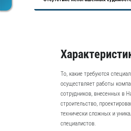
последних пяти лет.
завершения образования).
В том числе, уголовного преследования.
Характеристи
То, какие требуются специа
осуществляет работы компан
сотрудников, внесенных в Н
строительство, проектирова
технически сложных и уника
специалистов.