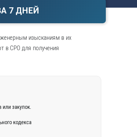
Ч
в
А 7 ДНЕЙ
ополь
Чебоксары
ополь
Челябинск
ск
Череповец
Чита
нженерным изысканиям в их
поль
Я
ют в СРО для получения
Ярославль
 или закупок.
ьного кодекса