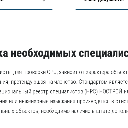
Диплом о высшем обр
Должностная инстру
территории РФ или бы
Справка об отсутстви
В остальных случаях 
Согласие на обрабо
судимые кандидаты п
Разрешение на работ
свидетельства о приз
исполнение наказани
Удостоверение о по
Удостоверение, подт
течение последних пя
проходило за предела
признании иностранно
ка необходимых специали
листы для проверки СРО, зависит от характера объек
ия, претендующая на членство. Стандартом являетс
ациональный реестр специалистов (НРС) НОСТРОЙ ил
ние или инженерные изыскания производятся в отно
льных объектов, необходимо наличие в штате дополн