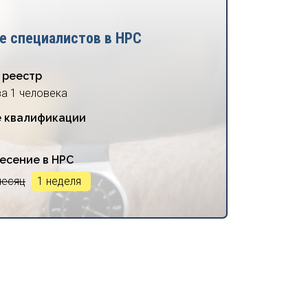
е специалистов в НРС
 реестр
за 1 человека
 квалификации
есение в НРС
месяц
1 неделя