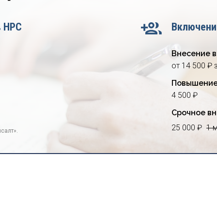
в НРС
Включени
Внесение в
от 14 500 ₽ 
Повышение
4 500 ₽
Срочное вн
25 000 ₽
1 
салт».