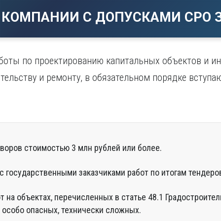
Магнитогорск
Сарато
ад
Махачкала
 КОМПАНИИ С ДОПУСКАМИ СРО З
Севаст
ж
Мурманск
Симфер
Н
Смолен
нбург
Набережные Челны
Сочи
оты по проектированию капитальных объектов и и
Нижний Новгород
Ставро
ительству и ремонту, в обязательном порядке вступа
Нижний Тагил
о
Новокузнецк
Новосибирск
воров стоимостью 3 млн рублей или более.
с государственными заказчиками работ по итогам тендеров
 на объектах, перечисленных в статье 48.1 Градостроител
х, особо опасных, технически сложных.