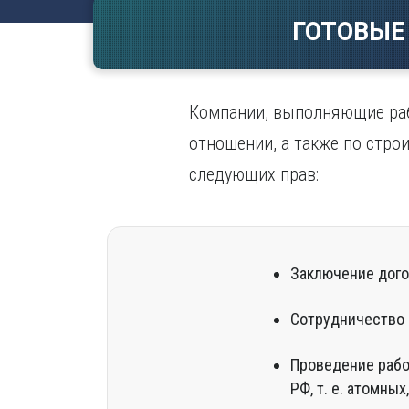
Волгогр
ГОТОВЫЕ
Вороне
Е
Екатери
Компании, выполняющие раб
И
отношении, а также по стро
Иванов
следующих прав:
Ижевск
Иркутск
Заключение дого
Сотрудничество 
Проведение работ
РФ, т. е. атомны