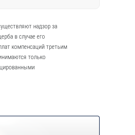
существляют надзор за
ерба в случае его
ыплат компенсаций третьим
ринимаются только
ицированными