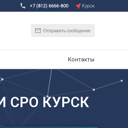
+7 (812) 6666-800
Курск
Сбросить
Т
Отправить сообщение
Тамбов
Тверь
рг
Тольятти
Томск
Контакты
Тула
Тюмень
У
Улан-Удэ
на-Дону
Ульяновск
 СРО КУРСК
Уфа
Х
Хабаровск
к