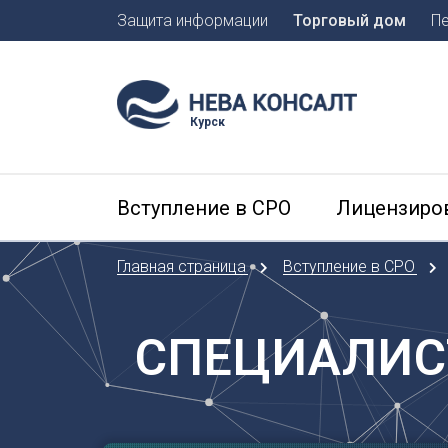
Защита информации
Торговый дом
П
Москва
Санкт-П
Курск
А
Арханге
Вступление в СРО
Лицензиро
Астраха
Б
Главная страница
Вступление в СРО
Барнаул
Белгоро
Брянск
СПЕЦИАЛИС
В
Владиво
Владика
Владим