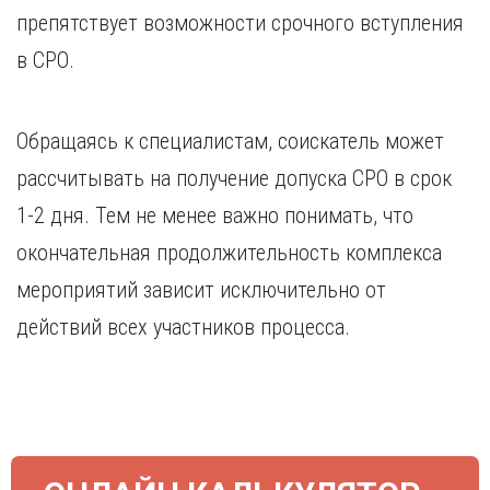
Курган
препятствует возможности срочного вступления
Х
Курск
в СРО.
Хабаровск
Л
Ч
Липецк
Чебоксары
Обращаясь к специалистам, соискатель может
М
Челябинск
рассчитывать на получение допуска СРО в срок
Магнитогорск
Череповец
Махачкала
Чита
1-2 дня. Тем не менее важно понимать, что
Мурманск
Я
окончательная продолжительность комплекса
Н
Ярославль
мероприятий зависит исключительно от
Набережные Челны
действий всех участников процесса.
Нижний Новгород
Нижний Тагил
Новокузнецк
Новосибирск