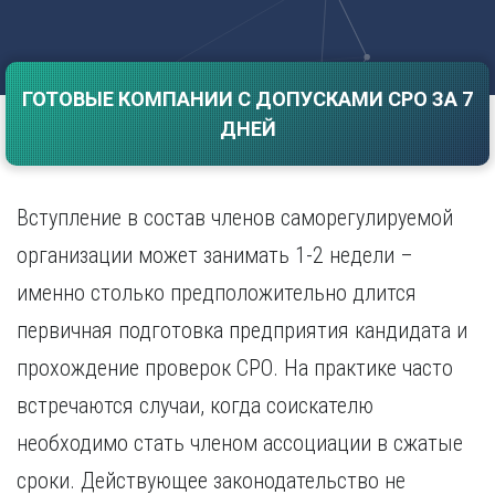
Саратов
Волгоград
Севастополь
Воронеж
Симферополь
Е
ГОТОВЫЕ КОМПАНИИ С ДОПУСКАМИ СРО ЗА 7
Смоленск
Екатеринбург
Сочи
ДНЕЙ
Ставрополь
И
Т
Иваново
Вступление в состав членов саморегулируемой
Ижевск
Тамбов
Иркутск
Тверь
организации может занимать 1-2 недели –
Тольятти
К
именно столько предположительно длится
Томск
Казань
первичная подготовка предприятия кандидата и
Тула
Калининград
Тюмень
прохождение проверок СРО. На практике часто
Калуга
У
Кемерово
встречаются случаи, когда соискателю
Киров
Улан-Удэ
необходимо стать членом ассоциации в сжатые
Краснодар
Ульяновск
сроки. Действующее законодательство не
Красноярск
Уфа