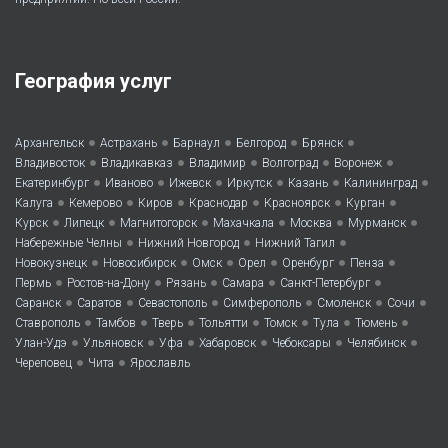
География услуг
•
•
•
•
•
Архангельск
Астрахань
Барнаул
Белгород
Брянск
•
•
•
•
•
Владивосток
Владикавказ
Владимир
Волгоград
Воронеж
•
•
•
•
•
•
Екатеринбург
Иваново
Ижевск
Иркутск
Казань
Калининград
•
•
•
•
•
•
Калуга
Кемерово
Киров
Краснодар
Красноярск
Курган
•
•
•
•
•
•
Курск
Липецк
Магнитогорск
Махачкала
Москва
Мурманск
•
•
•
Набережные Челны
Нижний Новгород
Нижний Тагил
•
•
•
•
•
•
Новокузнецк
Новосибирск
Омск
Орел
Оренбург
Пенза
•
•
•
•
•
Пермь
Ростов-на-Дону
Рязань
Самара
Санкт-Петербург
•
•
•
•
•
•
Саранск
Саратов
Севастополь
Симферополь
Смоленск
Сочи
•
•
•
•
•
•
•
Ставрополь
Тамбов
Тверь
Тольятти
Томск
Тула
Тюмень
•
•
•
•
•
•
Улан-Удэ
Ульяновск
Уфа
Хабаровск
Чебоксары
Челябинск
•
•
Череповец
Чита
Ярославль