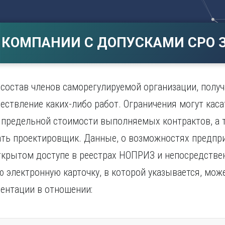
Магнитогорск
Сарато
ад
Махачкала
Севаст
ж
Мурманск
Симфер
 КОМПАНИИ С ДОПУСКАМИ СРО З
Н
Смолен
нбург
Набережные Челны
Сочи
Нижний Новгород
Ставро
Нижний Тагил
состав членов саморегулируемой организации, получ
о
Новокузнецк
ествление каких-либо работ. Ограничения могут кас
Новосибирск
, предельной стоимости выполняемых контрактов, а т
ть проектировщик. Данные, о возможностях предпри
ткрытом доступе в реестрах НОПРИЗ и непосредствен
 электронную карточку, в которой указывается, мож
ентации в отношении: