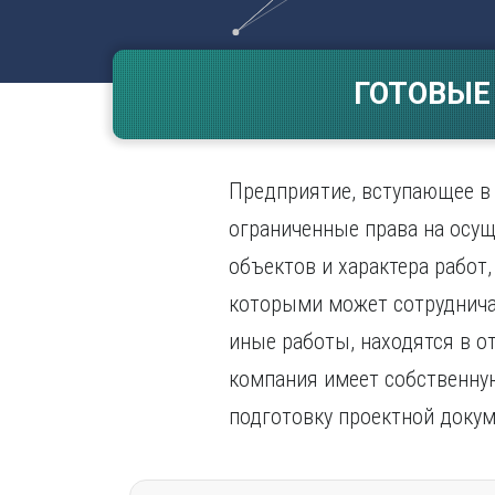
Волгогр
Вороне
ГОТОВЫЕ
Е
Екатери
И
Предприятие, вступающее в 
Иванов
Ижевск
ограниченные права на осущ
Иркутск
объектов и характера работ
которыми может сотруднича
иные работы, находятся в о
компания имеет собственную
подготовку проектной докум