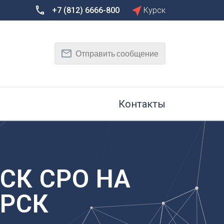
+7 (812) 6666-800
Курск
Сбросить
Т
Отправить сообщение
Тамбов
Тверь
рг
Тольятти
Томск
Контакты
Тула
Тюмень
У
Улан-Удэ
на-Дону
Ульяновск
СК СРО НА
Уфа
УРСК
Х
Хабаровск
к