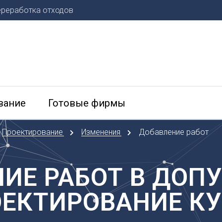
ереработка отходов
К
О
етербург
Казань
Омск
Калининград
Орел
Калуга
Оренбу
льск
Кемерово
вание
Готовые фирмы
П
нь
Киров
Пенза
Краснодар
Пермь
Проектирование
Изменения
Добавление работ
Красноярск
Курган
Р
д
Курск
Ростов-
ИЕ РАБОТ В ДОПУ
Л
Рязань
Липецк
С
ЕКТИРОВАНИЕ К
сток
М
Самара
вказ
Саранс
ир