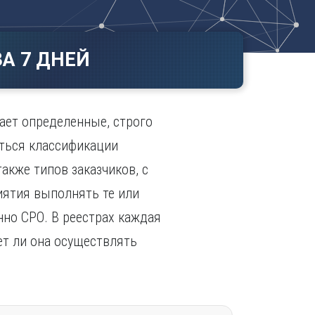
Ч
в
ополь
Чебоксары
ополь
Челябинск
А 7 ДНЕЙ
ск
Череповец
Чита
поль
Я
ает определенные, строго
Ярославль
аться классификации
акже типов заказчиков, с
ятия выполнять те или
но СРО. В реестрах каждая
ет ли она осуществлять