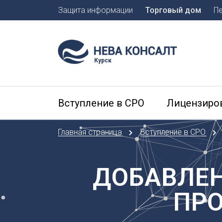
Защита информации
Торговый дом
П
Москва
Санкт-П
Курск
А
Арханге
Вступление в СРО
Лицензиро
Астраха
Б
Главная страница
Вступление в СРО
Барнаул
Белгоро
Брянск
ДОБАВЛЕН
В
ПРО
Владиво
Владика
Владим