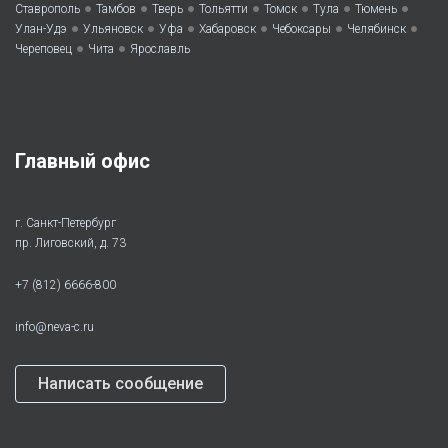
•
•
•
•
•
•
•
Ставрополь
Тамбов
Тверь
Тольятти
Томск
Тула
Тюмень
•
•
•
•
•
•
Улан-Удэ
Ульяновск
Уфа
Хабаровск
Чебоксары
Челябинск
•
•
Череповец
Чита
Ярославль
Главный офис
г. Санкт-Петербург
пр. Лиговский, д. 73
+7 (812) 6666-800
info@neva-c.ru
Написать сообщение