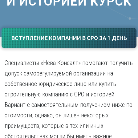
И ИСТОРИЕЙ КУРСК
Саратов
Волгоград
Севастополь
Воронеж
Симферополь
Е
Смоленск
Екатеринбург
Сочи
ВСТУПЛЕНИЕ КОМПАНИИ В СРО ЗА 1 ДЕНЬ
Ставрополь
И
Т
Иваново
Ижевск
Специалисты «Нева Консалт» помогают получить
Тамбов
Иркутск
Тверь
допуск саморегулируемой организации на
Тольятти
К
собственное юридическое лицо или купить
Томск
Казань
Тула
строительную компанию с СРО и историей.
Калининград
Тюмень
Вариант с самостоятельным получением ниже по
Калуга
У
Кемерово
стоимости, однако, он лишен некоторых
Киров
Улан-Удэ
преимуществ, которые в тех или иных
Краснодар
Ульяновск
Красноярск
Уфа
обстоятельствах могли бы иметь важное