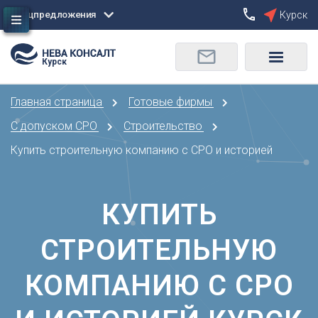
Спецпредложения
Курск
Сбросить
Курск
О
Москва
Санкт-Петербург
Омск
Главная страница
Готовые фирмы
Орел
А
Оренбург
С допуском СРО
Строительство
Архангельск
П
Купить строительную компанию с СРО и историей
Астрахань
Пенза
Б
Пермь
Барнаул
КУПИТЬ
Р
Белгород
Ростов-на-Дону
Брянск
СТРОИТЕЛЬНУЮ
Рязань
В
С
КОМПАНИЮ С СРО
Владивосток
Самара
Владикавказ
Саранск
Владимир