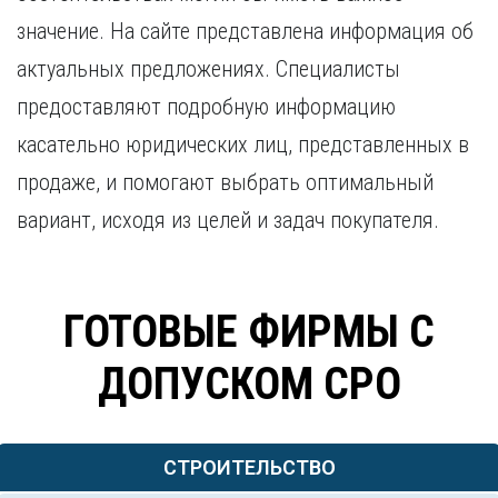
Курган
Х
значение. На сайте представлена информация об
Курск
Хабаровск
актуальных предложениях. Специалисты
Л
Ч
предоставляют подробную информацию
Липецк
Чебоксары
касательно юридических лиц, представленных в
М
Челябинск
продаже, и помогают выбрать оптимальный
Магнитогорск
Череповец
Махачкала
Чита
вариант, исходя из целей и задач покупателя.
Мурманск
Я
Н
Ярославль
Набережные Челны
ГОТОВЫЕ ФИРМЫ С
Нижний Новгород
Нижний Тагил
ДОПУСКОМ СРО
Новокузнецк
Новосибирск
СТРОИТЕЛЬСТВО