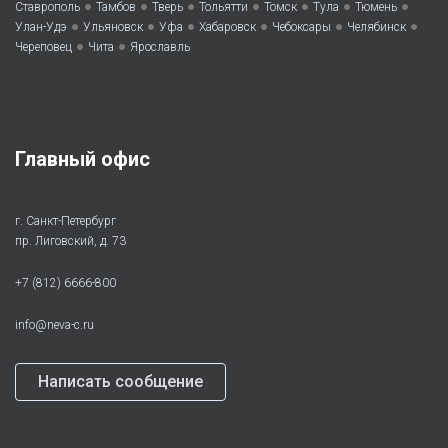
•
•
•
•
•
•
•
Ставрополь
Тамбов
Тверь
Тольятти
Томск
Тула
Тюмень
•
•
•
•
•
•
Улан-Удэ
Ульяновск
Уфа
Хабаровск
Чебоксары
Челябинск
•
•
Череповец
Чита
Ярославль
Главный офис
г. Санкт-Петербург
пр. Лиговский, д. 73
+7 (812) 6666-800
info@neva-c.ru
Написать сообщение