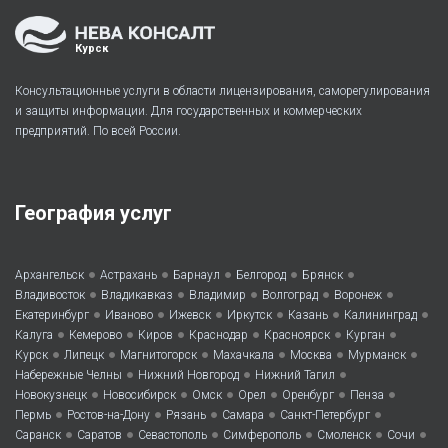
Курск
Консультационные услуги в области лицензирования, саморегулирования
и защиты информации. Для государственных и коммерческих
предприятий. По всей России.
География услуг
•
•
•
•
•
Архангельск
Астрахань
Барнаул
Белгород
Брянск
•
•
•
•
•
Владивосток
Владикавказ
Владимир
Волгоград
Воронеж
•
•
•
•
•
•
Екатеринбург
Иваново
Ижевск
Иркутск
Казань
Калининград
•
•
•
•
•
•
Калуга
Кемерово
Киров
Краснодар
Красноярск
Курган
•
•
•
•
•
•
Курск
Липецк
Магнитогорск
Махачкала
Москва
Мурманск
•
•
•
Набережные Челны
Нижний Новгород
Нижний Тагил
•
•
•
•
•
•
Новокузнецк
Новосибирск
Омск
Орел
Оренбург
Пенза
•
•
•
•
•
Пермь
Ростов-на-Дону
Рязань
Самара
Санкт-Петербург
•
•
•
•
•
•
Саранск
Саратов
Севастополь
Симферополь
Смоленск
Сочи