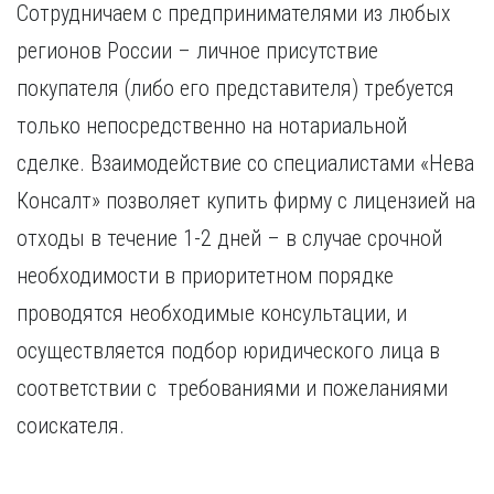
Сотрудничаем с предпринимателями из любых
Курган
Х
Курск
регионов России – личное присутствие
Хабаровск
Л
покупателя (либо его представителя) требуется
Ч
Липецк
только непосредственно на нотариальной
Чебоксары
М
Челябинск
сделке. Взаимодействие со специалистами «Нева
Магнитогорск
Череповец
Консалт» позволяет купить фирму с лицензией на
Махачкала
Чита
Мурманск
отходы в течение 1-2 дней – в случае срочной
Я
Н
необходимости в приоритетном порядке
Ярославль
Набережные Челны
проводятся необходимые консультации, и
Нижний Новгород
осуществляется подбор юридического лица в
Нижний Тагил
Новокузнецк
соответствии с требованиями и пожеланиями
Новосибирск
соискателя.