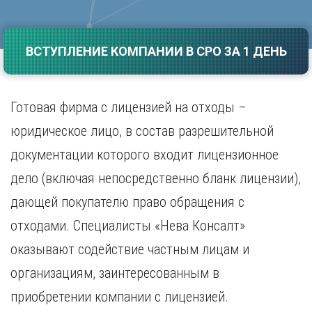
Саратов
Волгоград
Севастополь
Воронеж
Симферополь
ВСТУПЛЕНИЕ КОМПАНИИ В СРО ЗА 1 ДЕНЬ
Е
Смоленск
Екатеринбург
Сочи
Ставрополь
И
Готовая фирма с лицензией на отходы –
Т
Иваново
юридическое лицо, в состав разрешительной
Ижевск
Тамбов
документации которого входит лицензионное
Иркутск
Тверь
Тольятти
дело (включая непосредственно бланк лицензии),
К
Томск
дающей покупателю право обращения с
Казань
Тула
Калининград
отходами. Специалисты «Нева Консалт»
Тюмень
Калуга
оказывают содействие частным лицам и
У
Кемерово
Киров
Улан-Удэ
организациям, заинтересованным в
Краснодар
Ульяновск
приобретении компании с лицензией.
Красноярск
Уфа