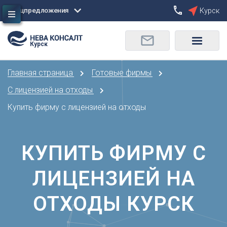
Спецпредложения
Курск
Сбросить
Курск
О
Москва
Санкт-Петербург
Омск
Главная страница
Готовые фирмы
Орел
А
Оренбург
С лицензией на отходы
Архангельск
П
Купить фирму с лицензией на отходы
Астрахань
Пенза
Б
Пермь
Барнаул
КУПИТЬ ФИРМУ С
Р
Белгород
Ростов-на-Дону
Брянск
ЛИЦЕНЗИЕЙ НА
Рязань
В
С
ОТХОДЫ КУРСК
Владивосток
Самара
Владикавказ
Саранск
Владимир